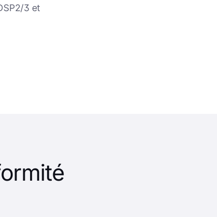
 DSP2/3 et
formité