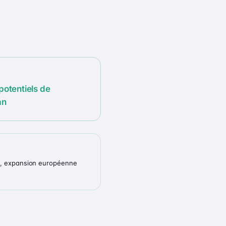
potentiels de
an
1, expansion européenne