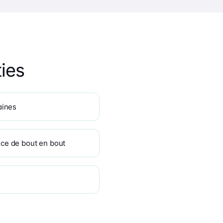
ies
aines
e de bout en bout