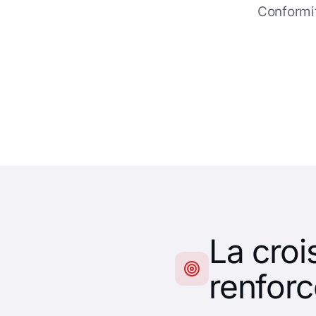
Conformit
La croi
renfor