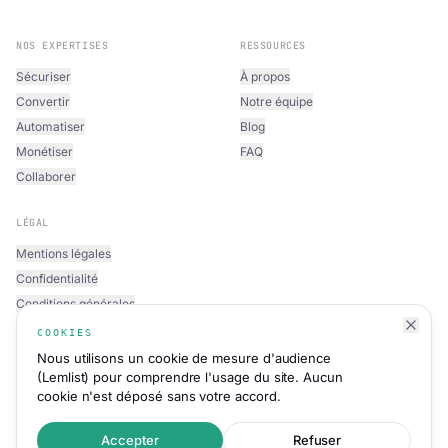
NOS EXPERTISES
RESSOURCES
Sécuriser
À propos
Convertir
Notre équipe
Automatiser
Blog
Monétiser
FAQ
Collaborer
LÉGAL
Mentions légales
Confidentialité
Conditions générales
COOKIES
Nous utilisons un cookie de mesure d'audience
(Lemlist) pour comprendre l'usage du site. Aucun
cookie n'est déposé sans votre accord.
©
2026
Mint Expert Sàrl · Genève, Suisse ·
CHE-227.659.003 ·
Tous droits réservés
Accepter
Refuser