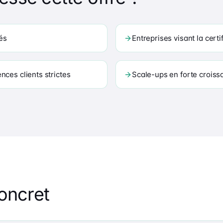
és
Entreprises visant la cert
nces clients strictes
Scale-ups en forte croiss
oncret