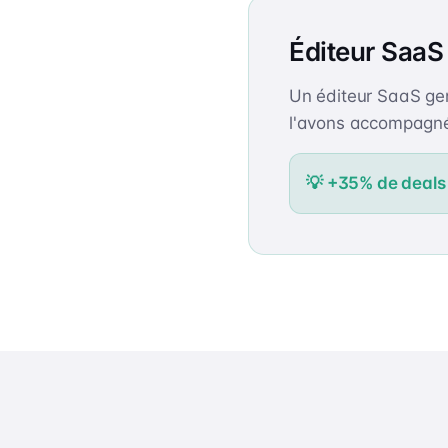
Éditeur Saa
Un éditeur SaaS gen
l'avons accompagné 
💡
+35% de deals s