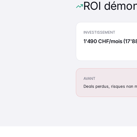
ROI démon
INVESTISSEMENT
1'490 CHF/mois (17'8
AVANT
Deals perdus, risques non m