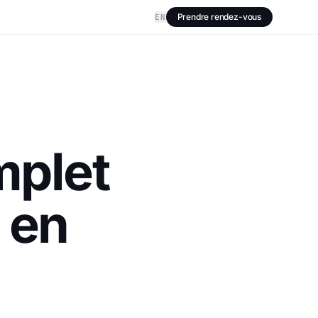
Prendre rendez-vous
EN
mplet
 en