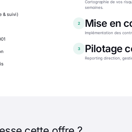
Cartographie de vos risq
semaines.
 & suivi)
Mise en c
2
Implémentation des contrôl
001
Pilotage c
3
on
Reporting direction, gest
is
esse cette offre ?