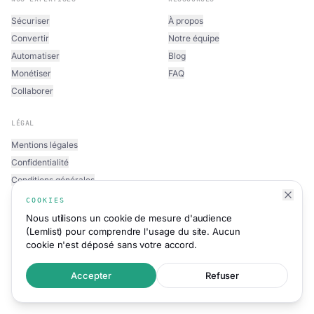
Sécuriser
À propos
Convertir
Notre équipe
Automatiser
Blog
Monétiser
FAQ
Collaborer
LÉGAL
Mentions légales
Confidentialité
Conditions générales
COOKIES
Nous utilisons un cookie de mesure d'audience
(Lemlist) pour comprendre l'usage du site. Aucun
cookie n'est déposé sans votre accord.
©
2026
Mint Expert Sàrl · Genève, Suisse ·
CHE-227.659.003 ·
Tous droits réservés
Accepter
Refuser