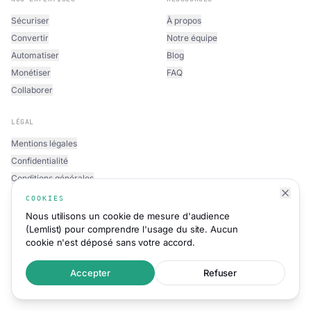
Sécuriser
À propos
Convertir
Notre équipe
Automatiser
Blog
Monétiser
FAQ
Collaborer
LÉGAL
Mentions légales
Confidentialité
Conditions générales
COOKIES
Nous utilisons un cookie de mesure d'audience
(Lemlist) pour comprendre l'usage du site. Aucun
cookie n'est déposé sans votre accord.
©
2026
Mint Expert Sàrl · Genève, Suisse ·
CHE-227.659.003 ·
Tous droits réservés
Accepter
Refuser